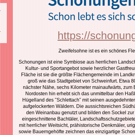
https://schonun
Zweifelsohne ist es ein schönes Fl
Schonungen ist eine Symbiose aus herrlichen Landscha
Kultur- und Sportangebot sowie herzlicher Gastfreu
Fläche ist sie die größte Flächengemeinde im Landkr
groß wie das Stadtgebiet von Schweinfurt. Etwa 8
nächster Nähe, sechs Kilometer mainaufwärts, zum 
Nordosten hin erhebt sich das unmittelbar den Haß
Hügelland des "Schlettach" mit seinen ausgedehnten
aufgelockerten Wäldern. Die aussichtsreichen Südh
den Weinanbau genutzt und bilden den Sockel zur 
eingeschnittene Bachtäler, Landschaftsschutzgebi
mit herrlicher Weitsicht, prähistorische Denkmäler, u
sowie Bauerngehöfte zeichnen das einzigartige Schon